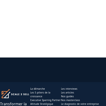
La démarche
Les interviews
Les 5 piliers de la
Les articles
croissance
Nos guides
Executive Sparring Partner
Nos masterclass
Transformer la
Altitude Stratégique
Le diagnostic de votre entreprise