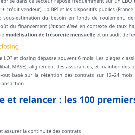
reprise dans ce secteur repose fréquemment sur un
LBO 
 + crédit vendeur). La BPI et les dispositifs publics (Franc
s : sous-estimation du besoin en fonds de roulement, dé
coût du financement (
impact élevé
en contexte de taux hau
une
modélisation de trésorerie mensuelle
et un audit de l’e
closing
re LOI et closing dépasse souvent 6 mois. Les pièges clas
alibat, MASE), alignement des assurances, et maintien des p
rn-out basé sur la rétention des contrats sur 12–24 mo
transaction.
 et relancer : les 100 premier
et assurer la continuité des contrats