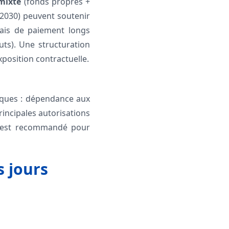
mixte
(fonds propres +
e 2030) peuvent soutenir
lais de paiement longs
ts). Une structuration
xposition contractuelle.
siques : dépendance aux
rincipales autorisations
is est recommandé pour
s jours