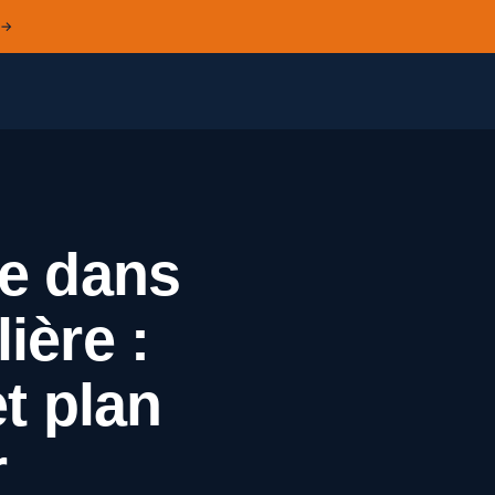
 →
se dans
ière :
t plan
r