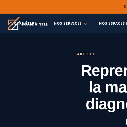
R
VOTRE ÉTAPE
NOS SERVICES
NOS ESPACES 
ARTICLE
Repren
la ma
diagn