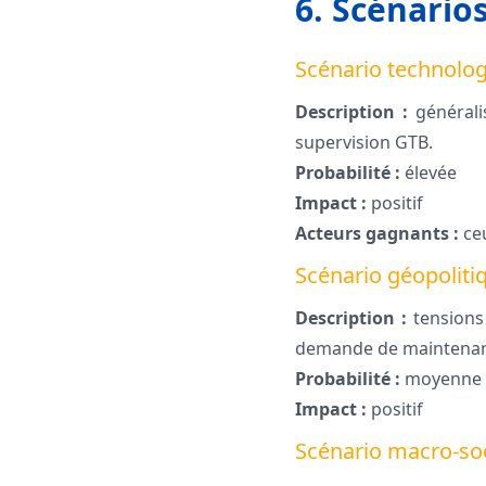
6. Scénario
Scénario technolo
Description :
généralis
supervision GTB.
Probabilité :
élevée
Impact :
positif
Acteurs gagnants :
ceu
Scénario géopoliti
Description :
tensions 
demande de maintenanc
Probabilité :
moyenne
Impact :
positif
Scénario macro-soc