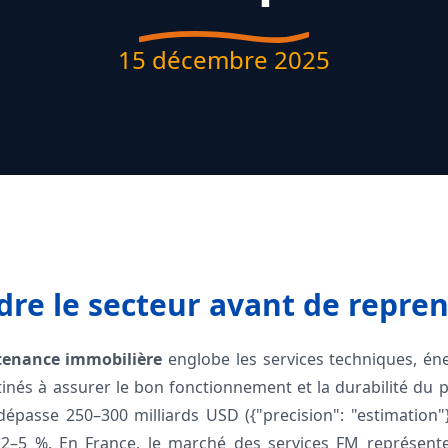
15 décembre 2025
re le secteur avant de repre
enance immobilière
englobe les services techniques, éner
és à assurer le bon fonctionnement et la durabilité du par
passe 250–300 milliards USD ({"precision": "estimation"}
–5 %. En France, le marché des services FM représente