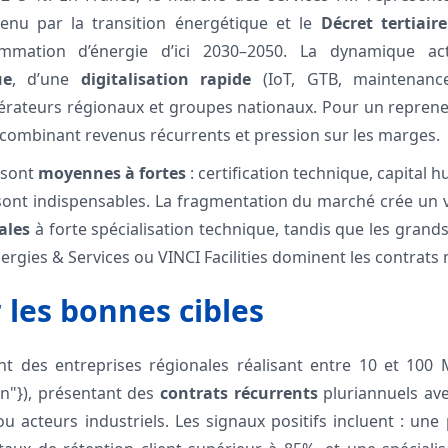
utenu par la transition énergétique et le
Décret tertiaire
mation d’énergie d’ici 2030–2050. La dynamique act
ue
, d’une
digitalisation rapide
(IoT, GTB, maintenance
érateurs régionaux et groupes nationaux. Pour un repreneu
, combinant revenus récurrents et pression sur les marges.
e sont
moyennes à fortes
: certification technique, capital 
ont indispensables. La fragmentation du marché crée un v
ales
à forte spécialisation technique, tandis que les gra
rgies & Services ou VINCI Facilities dominent les contrats m
r les bonnes cibles
nt des entreprises régionales réalisant entre 10 et 100 M
on"}), présentant des
contrats récurrents
pluriannuels avec
 ou acteurs industriels. Les signaux positifs incluent : un