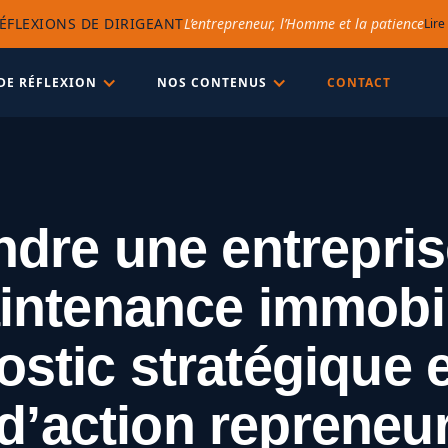
ÉFLEXIONS DE DIRIGEANT
L’entrepreneur, l’Homme et la patience
Lire
DE RÉFLEXION
NOS CONTENUS
CONTACT
dre une entrepri
intenance immobil
ostic stratégique e
d’action repreneu