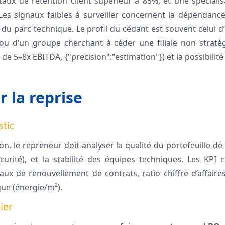
taux de rétention client supérieur à 85%, et une spéciali
 Les signaux faibles à surveiller concernent la dépendan
 du parc technique. Le profil du cédant est souvent celui 
 ou d’un groupe cherchant à céder une filiale non stratég
 de 5–8x EBITDA, {"precision":"estimation"}) et la possibi
r la reprise
stic
tion, le repreneur doit analyser la qualité du portefeuille de
curité), et la stabilité des équipes techniques. Les KPI
aux de renouvellement de contrats, ratio chiffre d’affaire
ue (énergie/m²).
ier