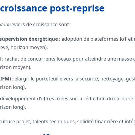
 croissance post-reprise
paux leviers de croissance sont :
 supervision énergétique
: adoption de plateformes IoT et
élevé, horizon moyen).
l
: rachat de concurrents locaux pour atteindre une masse cr
rizon moyen).
(IFM)
: élargir le portefeuille vers la sécurité, nettoyage, g
orizon long).
 développement d’offres axées sur la réduction du carbone e
orizon long).
ulture projet, talents techniques, solidité financière et inté