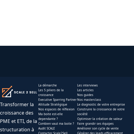
La démarche
Les interviews
Les 5 piliers de la
Les articles
croissance
Nos guides
Executive Sparring Partner
Nos masterclass
Transformer la
Altitude Stratégique
Le diagnostic de votre entreprise
Nos espaces de réflexion
Construire la croissance de votre
croissance des
Ma boite est-elle
société
dependante ?
Optimiser la création de valeur
PME et ETI, de la
Combien vaut ma boite ?
Faire grandir ses équipes
structuration à
Audit SCALE
Améliorer son cycle de vente
Contacter Scale2Sell
Générer des leads efficacement