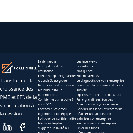
La démarche
Les interviews
Les 5 piliers de la
Les articles
croissance
Nos guides
Executive Sparring Partner
Nos masterclass
Transformer la
Altitude Stratégique
Le diagnostic de votre entreprise
Nos espaces de réflexion
Construire la croissance de votre
croissance des
Ma boite est-elle
société
dependante ?
Optimiser la création de valeur
PME et ETI, de la
Combien vaut ma boite ?
Faire grandir ses équipes
structuration à
Audit SCALE
Améliorer son cycle de vente
Contacter Scale2Sell
Générer des leads efficacement
la cession.
Rejoindre notre équipe
Réaliser une acquisition
Politique de confidentalité
Valoriser son entreprise
Mentions légales
Restructurer son entreprise
Suggérer un invité au
Lever des fonds
podcast
Céder son entreprise