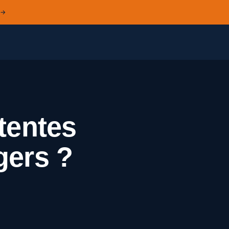
 →
ttentes
gers ?