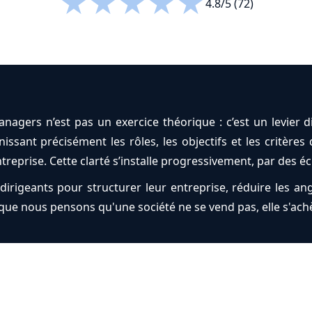
★
★
★
★
★
4.8/5 (72)
 managers n’est pas un exercice théorique : c’est un levier
ssant précisément les rôles, les objectifs et les critères de
ntreprise. Cette clarté s’installe progressivement, par des é
irigeants pour structurer leur entreprise, réduire les ang
que nous pensons qu'une société ne se vend pas, elle s'ach