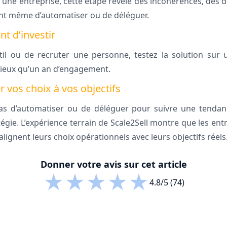
une entreprise, cette étape révèle des incohérences, des 
nt même d’automatiser ou de déléguer.
nt d’investir
il ou de recruter une personne, testez la solution sur u
mieux qu’un an d’engagement.
r vos choix à vos objectifs
as d’automatiser ou de déléguer pour suivre une tendanc
égie. L’expérience terrain de Scale2Sell montre que les ent
 alignent leurs choix opérationnels avec leurs objectifs réels
Donner votre avis sur cet article
★
★
★
★
★
4.8/5 (74)