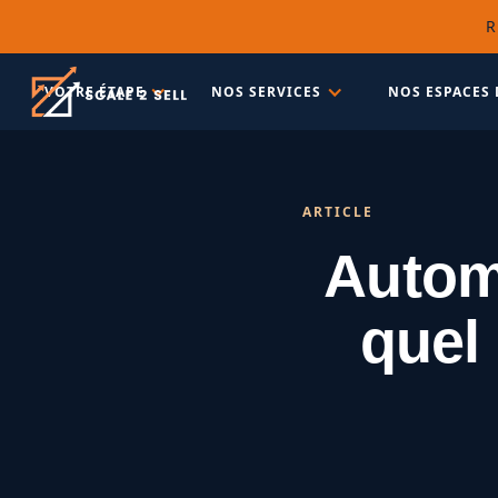
R
VOTRE ÉTAPE
NOS SERVICES
NOS ESPACES 
ARTICLE
Automa
quel 