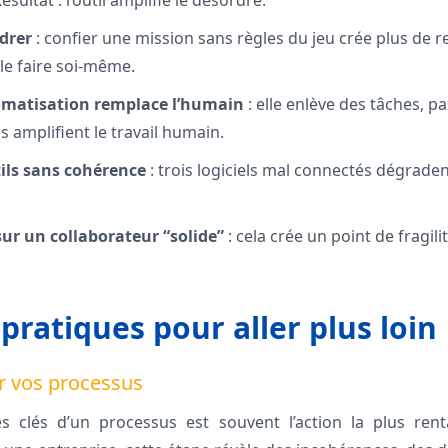
sultat : l’outil amplifie le désordre.
drer
: confier une mission sans règles du jeu crée plus de r
le faire soi-même.
omatisation remplace l’humain
: elle enlève des tâches, p
ls amplifient le travail humain.
tils sans cohérence
: trois logiciels mal connectés dégradent
sur un collaborateur “solide”
: cela crée un point de fragil
pratiques pour aller plus loin
er vos processus
 clés d’un processus est souvent l’action la plus ren