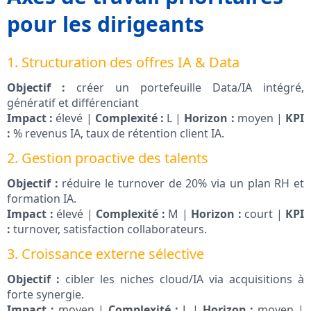
pour les dirigeants
1. Structuration des offres IA & Data
Objectif :
créer un portefeuille Data/IA intégré,
génératif et différenciant
Impact :
élevé |
Complexité :
L |
Horizon :
moyen |
KPI
:
% revenus IA, taux de rétention client IA.
2. Gestion proactive des talents
Objectif :
réduire le turnover de 20% via un plan RH et
formation IA.
Impact :
élevé |
Complexité :
M |
Horizon :
court |
KPI
:
turnover, satisfaction collaborateurs.
3. Croissance externe sélective
Objectif :
cibler les niches cloud/IA via acquisitions à
forte synergie.
Impact :
moyen |
Complexité :
L |
Horizon :
moyen |