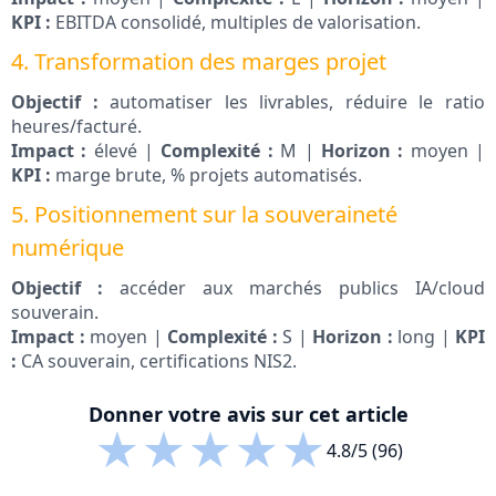
KPI :
EBITDA consolidé, multiples de valorisation.
4. Transformation des marges projet
Objectif :
automatiser les livrables, réduire le ratio
heures/facturé.
Impact :
élevé |
Complexité :
M |
Horizon :
moyen |
KPI :
marge brute, % projets automatisés.
5. Positionnement sur la souveraineté
numérique
Objectif :
accéder aux marchés publics IA/cloud
souverain.
Impact :
moyen |
Complexité :
S |
Horizon :
long |
KPI
:
CA souverain, certifications NIS2.
Donner votre avis sur cet article
★
★
★
★
★
4.8/5 (96)