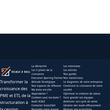
La démarche
Les interviews
Les 5 piliers de la
Les articles
croissance
Nos guides
Executive Sparring Partner
Nos masterclass
Transformer la
Altitude Stratégique
Le diagnostic de votre entreprise
Nos espaces de réflexion
Construire la croissance de votre
croissance des
Ma boite est-elle
société
dependante ?
Optimiser la création de valeur
PME et ETI, de la
Combien vaut ma boite ?
Faire grandir ses équipes
structuration à
Audit SCALE
Améliorer son cycle de vente
Contacter Scale2Sell
Générer des leads efficacement
la cession.
Rejoindre notre équipe
Réaliser une acquisition