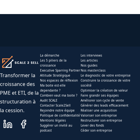
La démarche
Les interviews
Les 5 piliers de la
Les articles
croissance
Nos guides
Executive Sparring Partner
Nos masterclass
Transformer la
Altitude Stratégique
Le diagnostic de votre entreprise
Nos espaces de réflexion
Construire la croissance de votre
croissance des
Ma boite est-elle
société
dependante ?
Optimiser la création de valeur
PME et ETI, de la
Combien vaut ma boite ?
Faire grandir ses équipes
structuration à
Audit SCALE
Améliorer son cycle de vente
Contacter Scale2Sell
Générer des leads efficacement
la cession.
Rejoindre notre équipe
Réaliser une acquisition
Politique de confidentalité
Valoriser son entreprise
Mentions légales
Restructurer son entreprise
Suggérer un invité au
Lever des fonds
podcast
Céder son entreprise