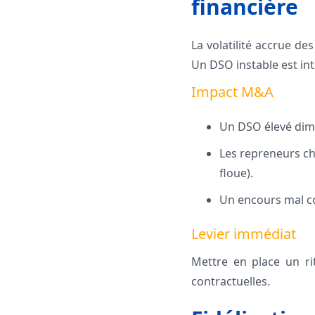
financière
La volatilité accrue de
Un DSO instable est in
Impact M&A
Un DSO élevé dim
Les repreneurs che
floue).
Un encours mal co
Levier immédiat
Mettre en place un rit
contractuelles.