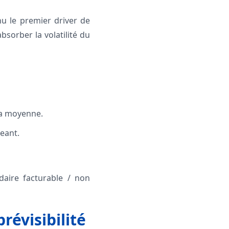
nu le premier driver de
bsorber la volatilité du
la moyenne.
eant.
aire facturable / non
révisibilité