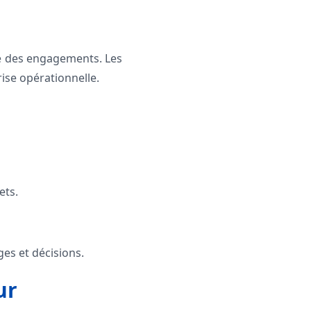
nue des engagements. Les
ise opérationnelle.
ets.
es et décisions.
ur