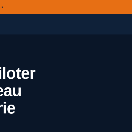
 →
loter
eau
rie