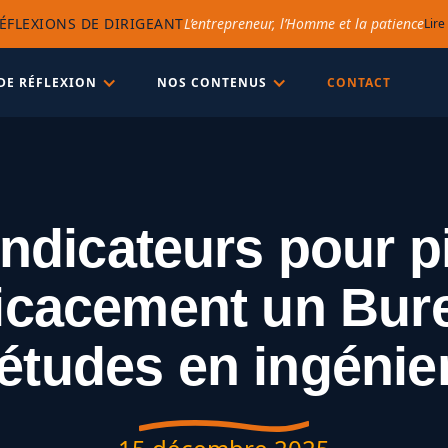
ÉFLEXIONS DE DIRIGEANT
L’entrepreneur, l’Homme et la patience
Lire
DE RÉFLEXION
NOS CONTENUS
CONTACT
indicateurs pour pi
ficacement un Bur
études en ingénie