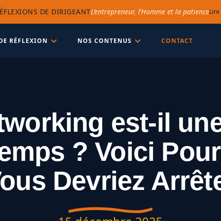
ÉFLEXIONS DE DIRIGEANT
L’entrepreneur, l’Homme et la patience
Lire
DE RÉFLEXION
NOS CONTENUS
CONTACT
working est-il un
emps ? Voici Pou
ous Devriez Arrêt