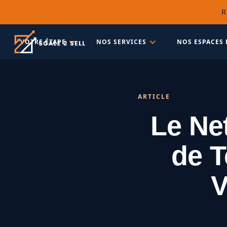
R
VOTRE ÉTAPE
NOS SERVICES
NOS ESPACES 
ARTICLE
Le Net
de T
V