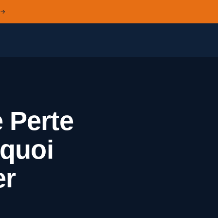
 →
e Perte
rquoi
er