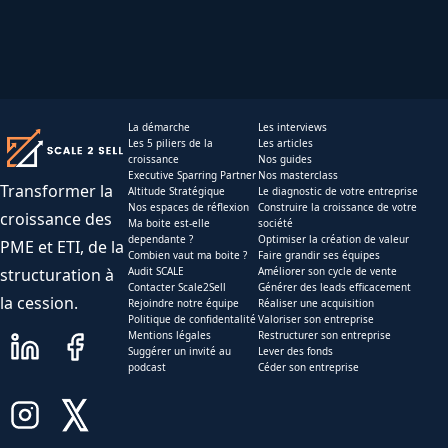
La démarche
Les interviews
Les 5 piliers de la
Les articles
croissance
Nos guides
Executive Sparring Partner
Nos masterclass
Transformer la
Altitude Stratégique
Le diagnostic de votre entreprise
Nos espaces de réflexion
Construire la croissance de votre
croissance des
Ma boite est-elle
société
dependante ?
Optimiser la création de valeur
PME et ETI, de la
Combien vaut ma boite ?
Faire grandir ses équipes
structuration à
Audit SCALE
Améliorer son cycle de vente
Contacter Scale2Sell
Générer des leads efficacement
la cession.
Rejoindre notre équipe
Réaliser une acquisition
Politique de confidentalité
Valoriser son entreprise
Mentions légales
Restructurer son entreprise
Suggérer un invité au
Lever des fonds
podcast
Céder son entreprise