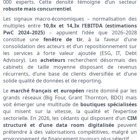
000 experts. Cette densité témoigne d’un secteur
robuste mais concurrentiel
.
Les signaux macro-économiques – normalisation des
multiples entre
10,8x et 14,3x l’EBITDA (estimations
PwC 2024–2025)
– appuient l’idée que 2026–2028
constitue une
fenêtre de tir
, à la faveur d’une
consolidation des acteurs et d’un repositionnement sur
les services à forte valeur ajoutée (ESG, IT, Debt
Advisory). Les
acheteurs
recherchent désormais des
cabinets de taille moyenne disposant de revenus
récurrents, d’une base de clients diversifiée et d’une
solide qualité de données et de reporting.
Le
marché français et européen
reste dominé par les
grands réseaux (Big Four, Grant Thornton, BDO) mais
voit émerger une multitude de
boutiques spécialisées
qui misent sur la vitesse, la qualité et l’expertise
sectorielle. En 2026, les cédants qui disposent d’un
CIM
structuré et d’une data room digitalisée
peuvent
prétendre à des valorisations compétitives, malgré un
environnement de financement toujours plus sélectif.