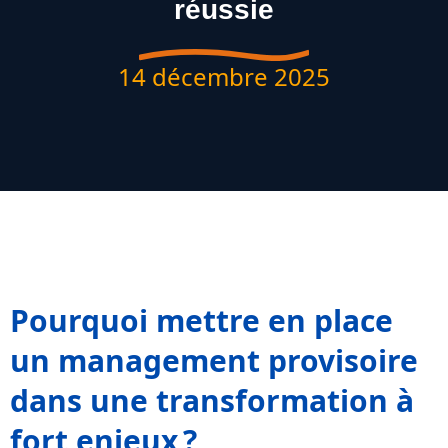
réussie
14 décembre 2025
Pourquoi mettre en place
un management provisoire
dans une transformation à
fort enjeux ?