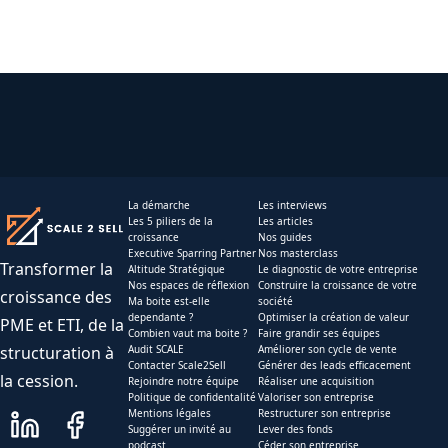
La démarche
Les interviews
Les 5 piliers de la
Les articles
croissance
Nos guides
Executive Sparring Partner
Nos masterclass
Transformer la
Altitude Stratégique
Le diagnostic de votre entreprise
Nos espaces de réflexion
Construire la croissance de votre
croissance des
Ma boite est-elle
société
dependante ?
Optimiser la création de valeur
PME et ETI, de la
Combien vaut ma boite ?
Faire grandir ses équipes
structuration à
Audit SCALE
Améliorer son cycle de vente
Contacter Scale2Sell
Générer des leads efficacement
la cession.
Rejoindre notre équipe
Réaliser une acquisition
Politique de confidentalité
Valoriser son entreprise
Mentions légales
Restructurer son entreprise
Suggérer un invité au
Lever des fonds
podcast
Céder son entreprise