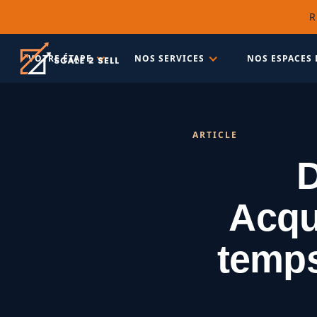
R
VOTRE ÉTAPE
NOS SERVICES
NOS ESPACES 
ARTICLE
D
Acqui
temps