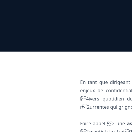
En tant que dirigeant
enjeux de confidenti
l4ivers quotidien 
r2urrentes qui grignot
Faire appel 2 une
a
l2ssentiel : la strat2