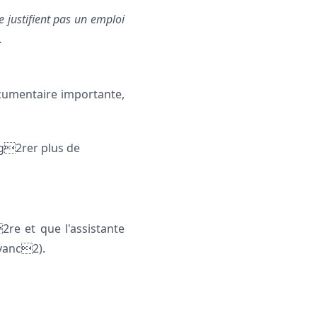
e justifient pas un emploi
.
cumentaire importante,
 g2rer plus de
2re et que l'assistante
vanc2).