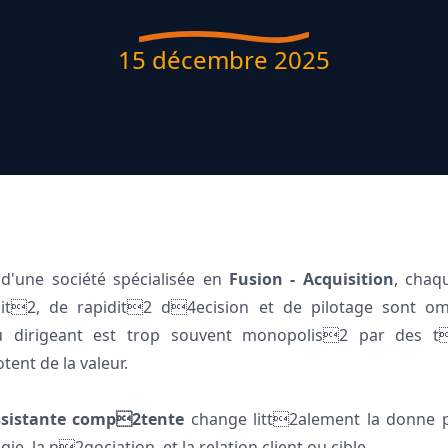
15 décembre 2025
 d'une société spécialisée en
Fusion - Acquisition
, chaq
alit2, de rapidit2 d4ecision et de pilotage sont om
du dirigeant est trop souvent monopolis2 par des t
ent de la valeur.
ssistante comp2tente
change litt2alement la donne p
gie, la n2gociation, et la relation client ou cible.