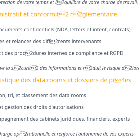
ction de votre temps et l2quilibre de votre charge de travail.
nistratif et conformit2 r2glementaire
cuments confidentiels (NDA, letters of intent, contrats)
res et relances des diff2rents intervenants
pect des proc2dures internes de compliance et RGPD
ve la s2curit2 des informations et r2duit le risque d2lor
gistique des data rooms et dossiers de pr4es
on, tri, et classement des data rooms
t gestion des droits d'autorisations
pagnement des cabinets juridiques, financiers, experts
charge op2rationnelle et renforce l'autonomie de vos experts.