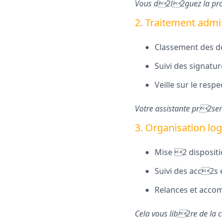
Vous d2l2guez la prote
2. Traitement admi
Classement des do
Suivi des signatu
Veille sur le res
Votre assistante pr2ser
3. Organisation lo
Mise 2 dispositi
Suivi des acc2s e
Relances et accom
Cela vous lib2re de la 