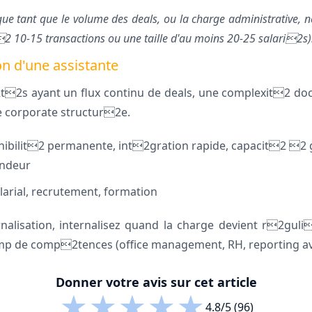
ique tant que le volume des deals, ou la charge administrative, n
2 10-15 transactions ou une taille d'au moins 20-25 salari2s)
ion d'une assistante
2s ayant un flux continu de deals, une complexit2 do
 corporate structur2e.
onibilit2 permanente, int2gration rapide, capacit2 2
ondeur
larial, recrutement, formation
alisation, internalisez quand la charge devient r2guli
mp de comp2tences (office management, RH, reporting a
Donner votre avis sur cet article
★
★
★
★
★
4.8/5 (96)