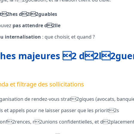
es t2hes d2l2guables
ouvez
pas attendre d2lle
ou internalisation
: que choisir, et quand ?
2hes majeures 2 d2l2guer
da et filtrage des sollicitations
rganisation de rendez-vous strat2giques (avocats, banquier
ls et appels pour ne laisser passer que les priorit2s
conf2rences, r2unions confidentielles, et d2placemen