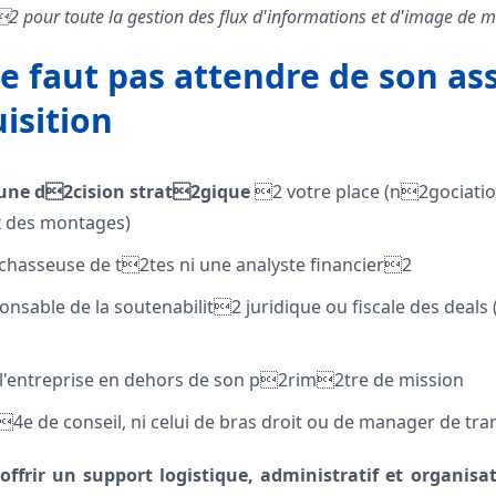
2 pour toute la gestion des flux d'informations et d'image de 
 ne faut pas attendre de son as
isition
une d2cision strat2gique
2 votre place (n2gociatio
ix des montages)
e chasseuse de t2tes ni une analyste financier2
ponsable de la soutenabilit2 juridique ou fiscale des deals 
 l'entreprise en dehors de son p2rim2tre de mission
 r4e de conseil, ni celui de bras droit ou de manager de tra
 offrir un support logistique, administratif et organis