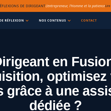
ÉFLEXIONS DE DIRIGEANT
L’entrepreneur, l’Homme et la patience
Lire
DE RÉFLEXION
NOS CONTENUS
CONTACT
irigeant en Fusio
sition, optimisez
 grâce à une assi
dédiée ?