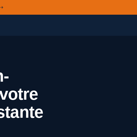
 →
n-
 votre
stante