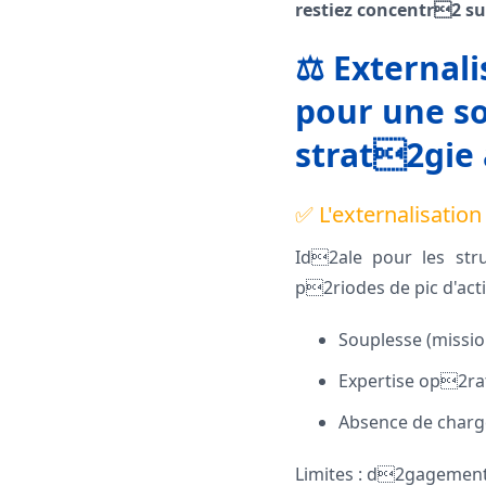
restiez concentr2 sur
⚖️ Externali
pour une so
strat2gie 
✅ L'externalisation 
Id2ale pour les str
p2riodes de pic d'act
Souplesse (missio
Expertise op2ra
Absence de charg
Limites : d2gagement 