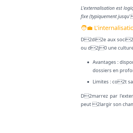
L'externalisation est log
fixe (typiquement jusqu'
🧑‍💼 L'internalisat
D2di2e aux soci2t
ou d2j0 une culture
Avantages : disp
dossiers en prof
Limites : co2t sa
D2marrez par l'extern
peut 2largir son cha