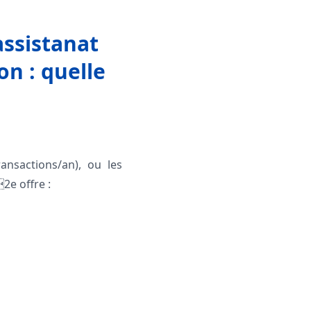
assistanat
n : quelle
nsactions/an), ou les
2e offre :