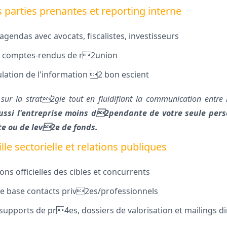
 parties prenantes et reporting interne
gendas avec avocats, fiscalistes, investisseurs
s comptes-rendus de r2union
ulation de l'information 2 bon escient
sur la strat2gie tout en fluidifiant la communication entre
si l'entreprise moins d2pendante de votre seule pers
te ou de lev2e de fonds.
lle sectorielle et relations publiques
ions officielles des cibles et concurrents
ne base contacts priv2es/professionnels
upports de pr4es, dossiers de valorisation et mailings di