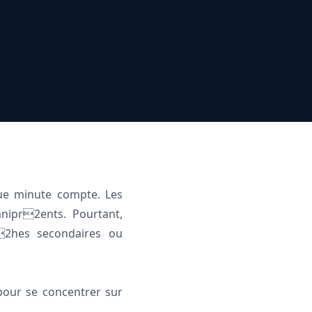
ue minute compte. Les
nipr2ents. Pourtant,
2hes secondaires ou
our se concentrer sur