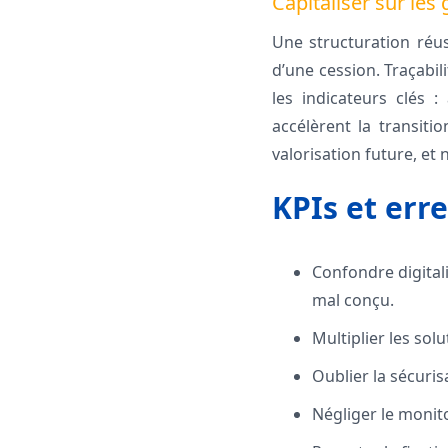
Capitaliser sur les 
Une structuration réuss
d’une cession. Traçabil
les indicateurs clés :
accélèrent la transiti
valorisation future, et
KPIs et err
Confondre digital
mal conçu.
Multiplier les sol
Oublier la sécuri
Négliger le monito