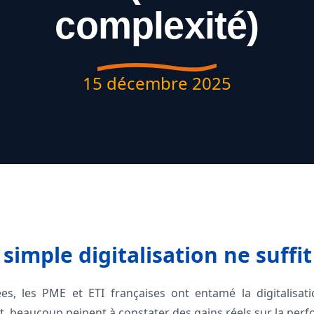
complexité)
15 décembre 2025
simple digitalisation ne suffit
es, les PME et ETI françaises ont entamé la digitalisat
t, beaucoup peinent à constater des gains réels sur la per