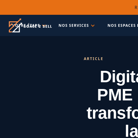
R
VOTRE ÉTAPE
NOS SERVICES
NOS ESPACES 
ARTICLE
Digit
PME :
transf
l