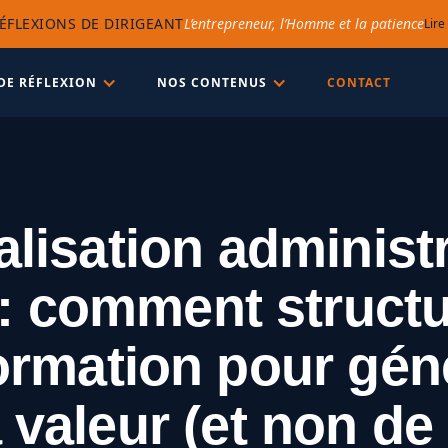
ÉFLEXIONS DE DIRIGEANT
L’entrepreneur, l’Homme et la patience
Lire
DE RÉFLEXION
NOS CONTENUS
CONTACT
alisation administ
 comment structu
ormation pour gén
a valeur (et non de 