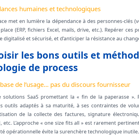
dances humaines et technologiques
ace met en lumière la dépendance à des personnes-clés (vo
lace (ERP, fichiers Excel, mails, drive, etc.). Repérer ces 
re digitalisé et sécurisé, et d’anticiper la résistance au chan
hoisir les bons outils et métho
logie de process
a base de l’usage… pas du discours fournisseur
solutions SaaS promettant la « fin de la paperasse ». P
s outils adaptés à sa maturité, à ses contraintes de vol
sation de la collecte des factures, signature électroniq
H, etc. L’approche « one size fits all » est rarement pertine
ité opérationnelle évite la surenchère technologique inutile.