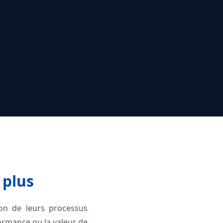
 plus
ion de leurs processus
formance ou la valeur de