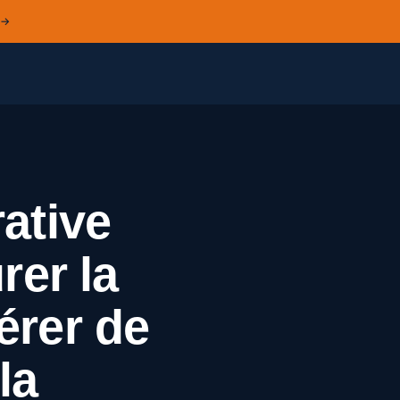
 →
rative
rer la
érer de
la