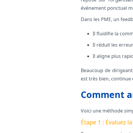
événement ponctuel ma
Dans les PME, un feedba
Il fluidifie la co
Il réduit les erreu
Il aligne plus rap
Beaucoup de dirigeants
est très bien, continue
Comment an
Voici une méthode simp
Étape 1 : Évaluez l