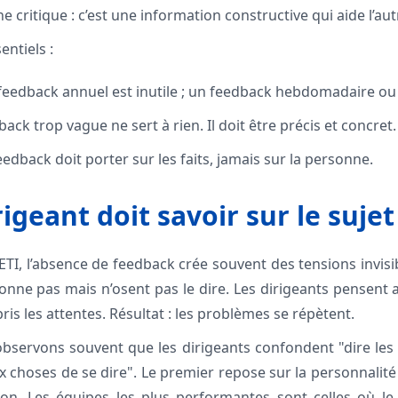
e critique : c’est une information constructive qui aide l’au
entiels :
n feedback annuel est inutile ; un feedback hebdomadaire ou 
back trop vague ne sert à rien. Il doit être précis et concret.
feedback doit porter sur les faits, jamais sur la personne.
igeant doit savoir sur le sujet
I, l’absence de feedback crée souvent des tensions invisib
onne pas mais n’osent pas le dire. Les dirigeants pensent av
is les attentes. Résultat : les problèmes se répètent.
observons souvent que les dirigeants confondent "dire les
 choses de se dire". Le premier repose sur la personnalité 
ion. Les équipes les plus performantes sont celles où le