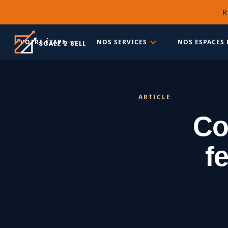
R
VOTRE ÉTAPE
NOS SERVICES
NOS ESPACES 
ARTICLE
Co
f