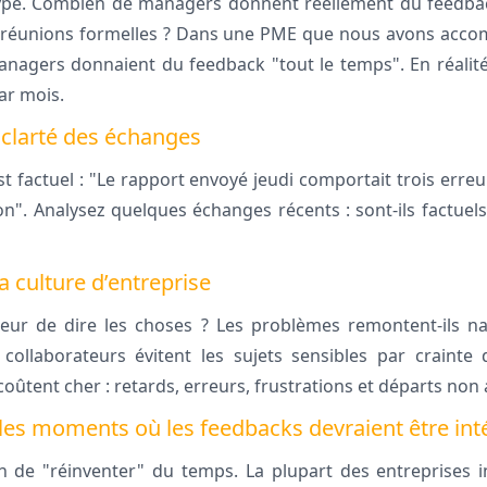
pe. Combien de managers donnent réellement du feedback
 réunions formelles ? Dans une PME que nous avons accom
anagers donnaient du feedback "tout le temps". En réalit
par mois.
la clarté des échanges
t factuel : "Le rapport envoyé jeudi comportait trois erreu
lon". Analysez quelques échanges récents : sont-ils factuels
la culture d’entreprise
 peur de dire les choses ? Les problèmes remontent-ils n
ollaborateurs évitent les sujets sensibles par crainte 
coûtent cher : retards, erreurs, frustrations et départs non 
z les moments où les feedbacks devraient être in
n de "réinventer" du temps. La plupart des entreprises i