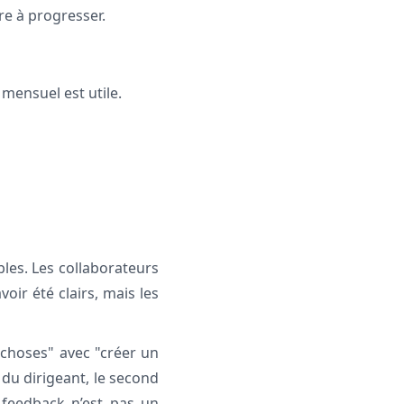
tre à progresser.
mensuel est utile.
les. Les collaborateurs
oir été clairs, mais les
 choses" avec "créer un
du dirigeant, le second
 feedback n’est pas un