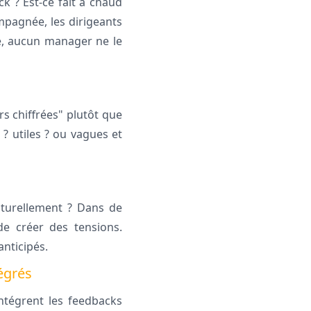
 ? Est-ce fait à chaud
pagnée, les dirigeants
é, aucun manager ne le
rs chiffrées" plutôt que
 ? utiles ? ou vagues et
aturellement ? Dans de
de créer des tensions.
anticipés.
tégrés
ntégrent les feedbacks