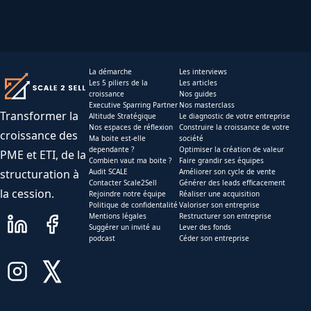
La démarche
Les interviews
Les 5 piliers de la
Les articles
croissance
Nos guides
Executive Sparring Partner
Nos masterclass
Transformer la
Altitude Stratégique
Le diagnostic de votre entreprise
Nos espaces de réflexion
Construire la croissance de votre
croissance des
Ma boite est-elle
société
dependante ?
Optimiser la création de valeur
PME et ETI, de la
Combien vaut ma boite ?
Faire grandir ses équipes
structuration à
Audit SCALE
Améliorer son cycle de vente
Contacter Scale2Sell
Générer des leads efficacement
la cession.
Rejoindre notre équipe
Réaliser une acquisition
Politique de confidentalité
Valoriser son entreprise
Mentions légales
Restructurer son entreprise
Suggérer un invité au
Lever des fonds
podcast
Céder son entreprise