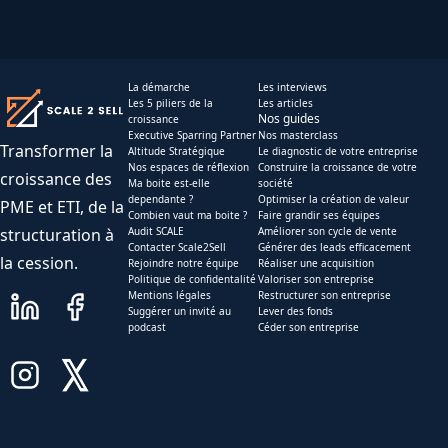
La démarche
Les interviews
Les 5 piliers de la
Les articles
Nos guides
croissance
Executive Sparring Partner
Nos masterclass
Transformer la
Altitude Stratégique
Le diagnostic de votre entreprise
Nos espaces de réflexion
Construire la croissance de votre
croissance des
Ma boite est-elle
société
dependante ?
Optimiser la création de valeur
PME et ETI, de la
Combien vaut ma boite ?
Faire grandir ses équipes
structuration à
Audit SCALE
Améliorer son cycle de vente
Contacter Scale2Sell
Générer des leads efficacement
la cession.
Rejoindre notre équipe
Réaliser une acquisition
Politique de confidentalité
Valoriser son entreprise
Mentions légales
Restructurer son entreprise
Suggérer un invité au
Lever des fonds
podcast
Céder son entreprise