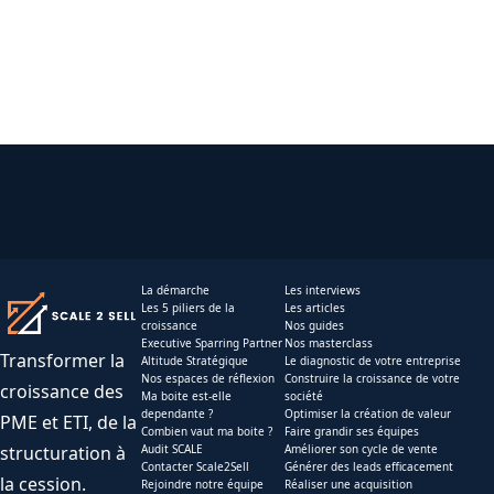
La démarche
Les interviews
Les 5 piliers de la
Les articles
croissance
Nos guides
Executive Sparring Partner
Nos masterclass
Transformer la
Altitude Stratégique
Le diagnostic de votre entreprise
Nos espaces de réflexion
Construire la croissance de votre
croissance des
Ma boite est-elle
société
dependante ?
Optimiser la création de valeur
PME et ETI, de la
Combien vaut ma boite ?
Faire grandir ses équipes
structuration à
Audit SCALE
Améliorer son cycle de vente
Contacter Scale2Sell
Générer des leads efficacement
la cession.
Rejoindre notre équipe
Réaliser une acquisition