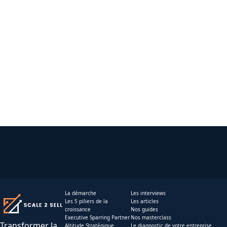
La démarche
Les interviews
Les 5 piliers de la
Les articles
croissance
Nos guides
Executive Sparring Partner
Nos masterclass
Transformer la
Altitude Stratégique
Le diagnostic de votre entreprise