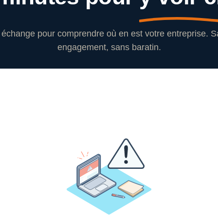
échange pour comprendre où en est votre entreprise. 
engagement, sans baratin.