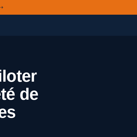
 →
loter
té de
es