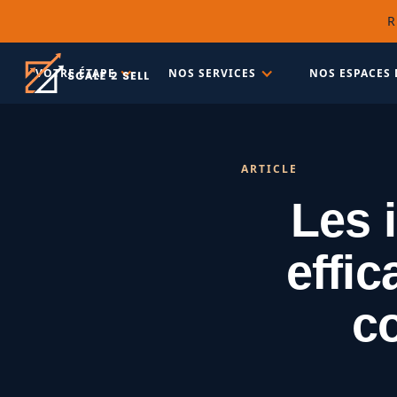
R
VOTRE ÉTAPE
NOS SERVICES
NOS ESPACES 
ARTICLE
Les 
effi
c