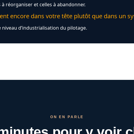
les à réorganiser et celles à abandonner.
tent encore dans votre tête plutôt que dans un s
e niveau d’industrialisation du pilotage.
ON EN PARLE
minutes pour
y voir c