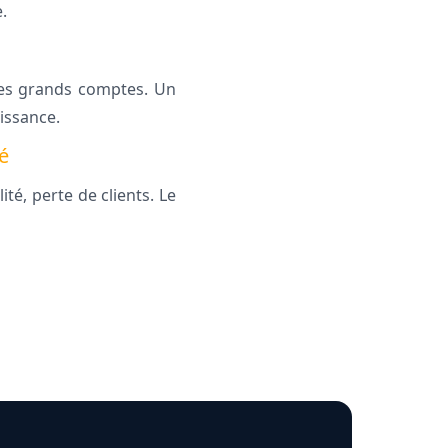
.
des grands comptes. Un
issance.
é
té, perte de clients. Le