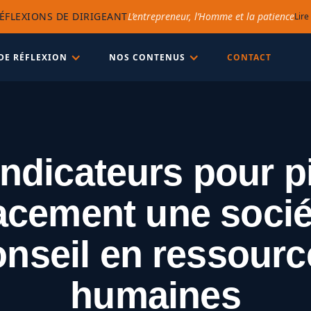
ÉFLEXIONS DE DIRIGEANT
L’entrepreneur, l’Homme et la patience
Lire
DE RÉFLEXION
NOS CONTENUS
CONTACT
indicateurs pour pi
cacement une socié
onseil en ressourc
humaines