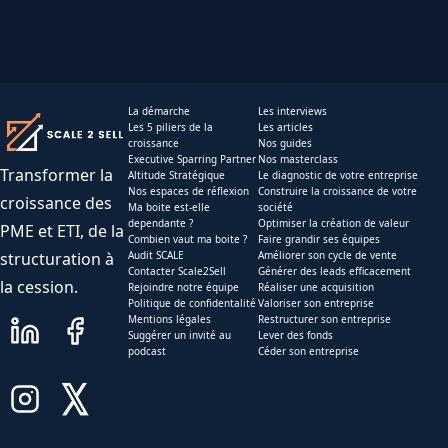
La démarche
Les interviews
Les 5 piliers de la
Les articles
croissance
Nos guides
Executive Sparring Partner
Nos masterclass
Transformer la
Altitude Stratégique
Le diagnostic de votre entreprise
Nos espaces de réflexion
Construire la croissance de votre
croissance des
Ma boite est-elle
société
dependante ?
Optimiser la création de valeur
PME et ETI, de la
Combien vaut ma boite ?
Faire grandir ses équipes
structuration à
Audit SCALE
Améliorer son cycle de vente
Contacter Scale2Sell
Générer des leads efficacement
la cession.
Rejoindre notre équipe
Réaliser une acquisition
Politique de confidentalité
Valoriser son entreprise
Mentions légales
Restructurer son entreprise
Suggérer un invité au
Lever des fonds
podcast
Céder son entreprise