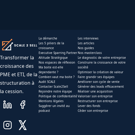
La démarche
Les interviews
Les 5 piliers de la
Les articles
croissance
Nos guides
Executive Sparring Partner
Nos masterclass
Transformer la
Altitude Stratégique
Le diagnostic de votre entreprise
Nos espaces de réflexion
Construire la croissance de votre
croissance des
Ma boite est-elle
société
dependante ?
Optimiser la création de valeur
PME et ETI, de la
Combien vaut ma boite ?
Faire grandir ses équipes
structuration à
Audit SCALE
Améliorer son cycle de vente
Contacter Scale2Sell
Générer des leads efficacement
la cession.
Rejoindre notre équipe
Réaliser une acquisition
Politique de confidentalité
Valoriser son entreprise
Mentions légales
Restructurer son entreprise
Suggérer un invité au
Lever des fonds
podcast
Céder son entreprise