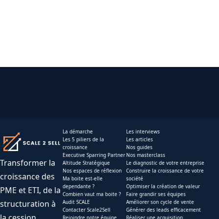
La démarche
Les interviews
Les 5 piliers de la
Les articles
croissance
Nos guides
Executive Sparring Partner
Nos masterclass
Transformer la
Altitude Stratégique
Le diagnostic de votre entreprise
Nos espaces de réflexion
Construire la croissance de votre
croissance des
Ma boite est-elle
société
dependante ?
Optimiser la création de valeur
PME et ETI, de la
Combien vaut ma boite ?
Faire grandir ses équipes
structuration à
Audit SCALE
Améliorer son cycle de vente
Contacter Scale2Sell
Générer des leads efficacement
la cession.
Rejoindre notre équipe
Réaliser une acquisition