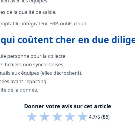
 lien avec les équipes.
 de la qualité de saisie.
mptable, intégrateur ERP, outils cloud.
 qui coûtent cher en due dilig
le personne pour la collecte.
urs fichiers non synchronisés.
ails aux équipes (elles décrochent).
nées avant reporting.
lité de la donnée.
Donner votre avis sur cet article
★
★
★
★
★
4.7/5 (86)