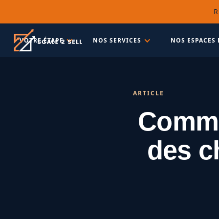
R
VOTRE ÉTAPE
NOS SERVICES
NOS ESPACES 
ARTICLE
Commen
des c