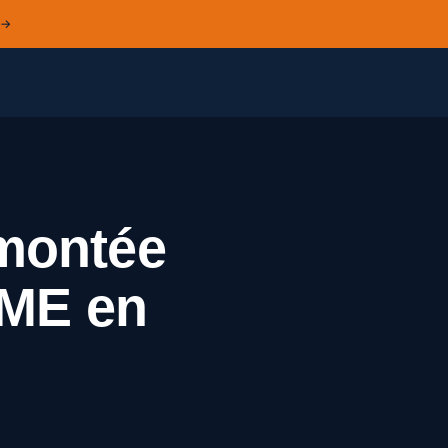
 →
emontée
PME en