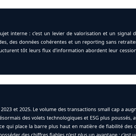
 sujet interne : c’est un levier de valorisation et un sign
des, des données cohérentes et un reporting sans retrait
ructurent tôt leurs flux d’information abordent leur cession
023 et 2025. Le volume des transactions small cap a augmen
désormais des volets technologiques et ESG plus poussés, av
 qui place la barre plus haut en matière de fiabilité de
posséder des chiffres fiables n’est plus un avantage : c’est 