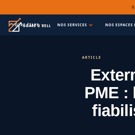
R
VOTRE ÉTAPE
NOS SERVICES
NOS ESPACES 
ARTICLE
Exter
PME : 
fiabil