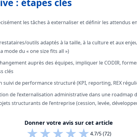
ive : étapes clés
cisément les tâches à externaliser et définir les attendus 
estataires/outils adaptés à la taille, à la culture et aux enje
 mode du « one size fits all »)
angement auprès des équipes, impliquer le CODIR, former l
ss clés
 suivi de performance structuré (KPI, reporting, REX régulie
ation de l’externalisation administrative dans une roadmap d
ojets structurants de l’entreprise (cession, levée, développ
Donner votre avis sur cet article
★
★
★
★
★
4.7/5 (72)