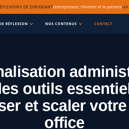
ÉFLEXIONS DE DIRIGEANT
L’entrepreneur, l’Homme et la patience
Lire
DE RÉFLEXION
NOS CONTENUS
CONTACT
nalisation administ
les outils essentie
iser et scaler votr
office