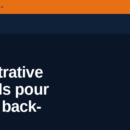
 →
rative
ls pour
e back-