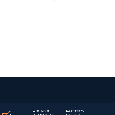
La démarche
Les interviews
Les 5 piliers de la
Les articles