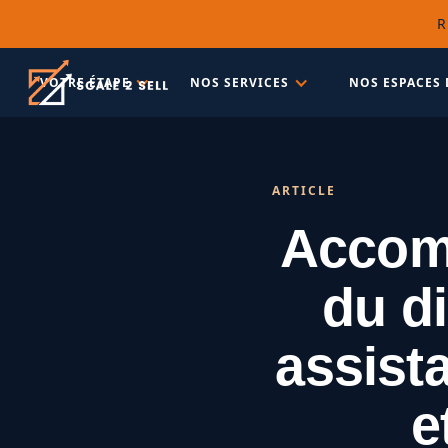
R
VOTRE ÉTAPE
NOS SERVICES
NOS ESPACES 
ARTICLE
Accomp
du di
assist
e