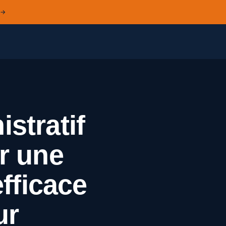
 →
stratif
er une
fficace
ur