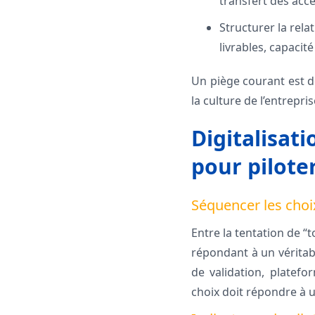
transfert des acc
Structurer la rela
livrables, capacit
Un piège courant est de
la culture de l’entrepris
Digitalisati
pour pilote
Séquencer les choix
Entre la tentation de “to
répondant à un véritab
de validation, platefo
choix doit répondre à un