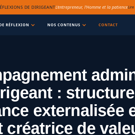
ÉFLEXIONS DE DIRIGEANT
L’entrepreneur, l’Homme et la patience
Lire
DE RÉFLEXION
NOS CONTENUS
CONTACT
agnement admini
rigeant : structur
ance externalisée e
t créatrice de vale