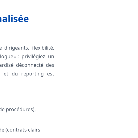
nalisée
dirigeants, flexibilité,
ogue » : privilégiez un
dardisé déconnecté des
ux et du reporting est
de procédures),
e (contrats clairs,