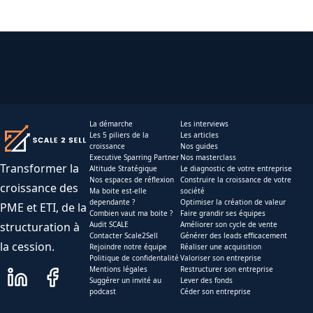
La démarche
Les interviews
Les 5 piliers de la
Les articles
croissance
Nos guides
Executive Sparring Partner
Nos masterclass
Transformer la
Altitude Stratégique
Le diagnostic de votre entreprise
Nos espaces de réflexion
Construire la croissance de votre
croissance des
Ma boite est-elle
société
dependante ?
Optimiser la création de valeur
PME et ETI, de la
Combien vaut ma boite ?
Faire grandir ses équipes
structuration à
Audit SCALE
Améliorer son cycle de vente
Contacter Scale2Sell
Générer des leads efficacement
la cession.
Rejoindre notre équipe
Réaliser une acquisition
Politique de confidentalité
Valoriser son entreprise
Mentions légales
Restructurer son entreprise
Suggérer un invité au
Lever des fonds
podcast
Céder son entreprise