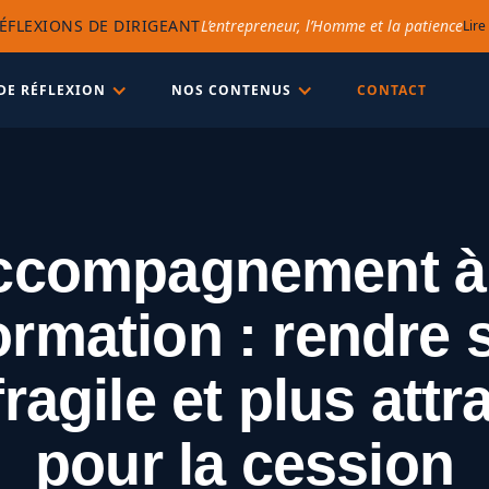
ÉFLEXIONS DE DIRIGEANT
L’entrepreneur, l’Homme et la patience
Lire
DE RÉFLEXION
NOS CONTENUS
CONTACT
ccompagnement à 
ormation : rendre
fragile et plus attr
pour la cession