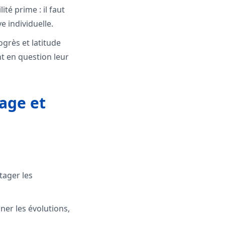
té prime : il faut
ve individuelle.
ogrès et latitude
nt en question leur
tage et
tager les
ner les évolutions,