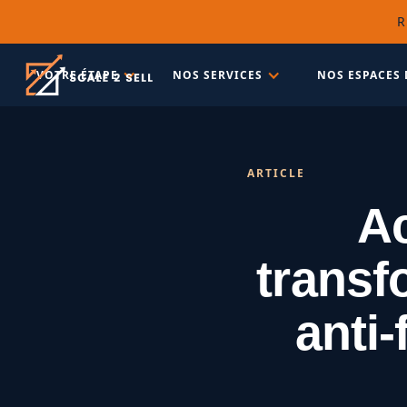
R
VOTRE ÉTAPE
NOS SERVICES
NOS ESPACES 
ARTICLE
A
transf
anti-