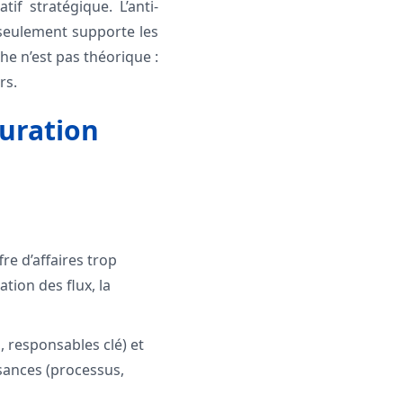
if stratégique. L’anti-
 seulement supporte les
he n’est pas théorique :
rs.
turation
fre d’affaires trop
ation des flux, la
s, responsables clé) et
sances (processus,