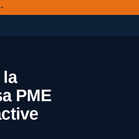
 →
la
 sa PME
active