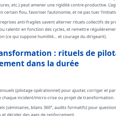
res, etc.) peut amener une rigidité contre-productive. L’agili
 certain flou, favoriser l’autonomie, et ne pas tuer l’initiati
reprises anti-fragiles savent alterner rituels collectifs de pr
 ou ralentir en fonction des cycles, et remettre régulièreme
on (ce qui suppose humilité… et courage du dirigeant).
ansformation : rituels de pilo
ment dans la durée
nsuels (pilotage opérationnel) pour ajuster, corriger et par
 chaque incident/micro-crise ou projet de transformation.
s (séminaires, bilans 360°, audits formatifs) pour question
es et décider des axes de renforcement.