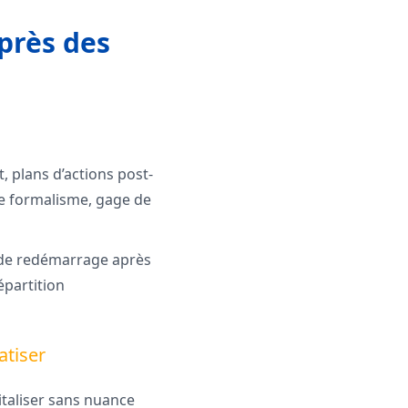
uprès des
, plans d’actions post-
ce formalisme, gage de
s de redémarrage après
épartition
atiser
gitaliser sans nuance