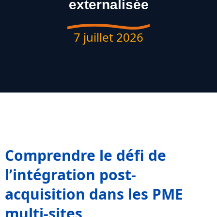
externalisée
7 juillet 2026
Comprendre le défi de
l’intégration post-
acquisition dans les PME
multi-sites