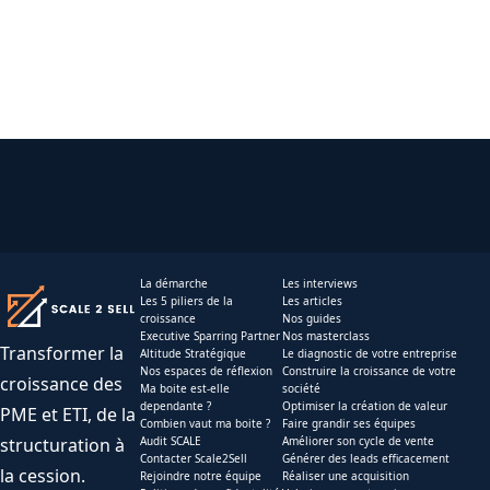
La démarche
Les interviews
Les 5 piliers de la
Les articles
croissance
Nos guides
Executive Sparring Partner
Nos masterclass
Transformer la
Altitude Stratégique
Le diagnostic de votre entreprise
Nos espaces de réflexion
Construire la croissance de votre
croissance des
Ma boite est-elle
société
dependante ?
Optimiser la création de valeur
PME et ETI, de la
Combien vaut ma boite ?
Faire grandir ses équipes
structuration à
Audit SCALE
Améliorer son cycle de vente
Contacter Scale2Sell
Générer des leads efficacement
la cession.
Rejoindre notre équipe
Réaliser une acquisition