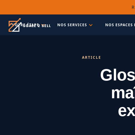
R
VOTRE ÉTAPE
NOS SERVICES
NOS ESPACES 
ARTICLE
Glos
maî
ex