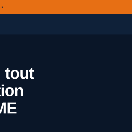
 →
 tout
tion
PME