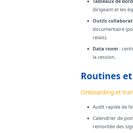
Tableaux de bord
dirigeant et les é
Outils collaborat
documentaire (pou
relais).
Data room
: cent
la cession.
Routines et
Onboarding et tran
Audit rapide de l’
Calendrier de poi
remontée des sign