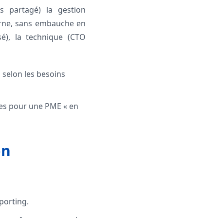
s partagé) la gestion
terne, sans embauche en
sé), la technique (CTO
s selon les besoins
les pour une PME « en
on
eporting.