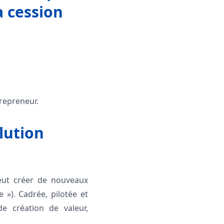
a cession
 repreneur.
olution
peut créer de nouveaux
e »). Cadrée, pilotée et
de création de valeur,