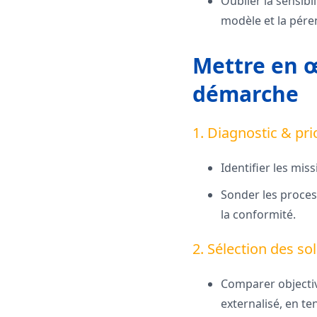
Oublier la sensibi
modèle et la pére
Mettre en œ
démarche
1. Diagnostic & pri
Identifier les mis
Sonder les process
la conformité.
2. Sélection des so
Comparer objective
externalisé, en te