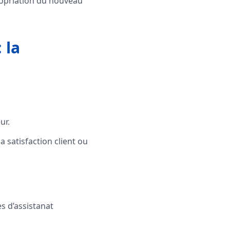
propriation du nouveau
 la
ur.
 satisfaction client ou
es d’assistanat