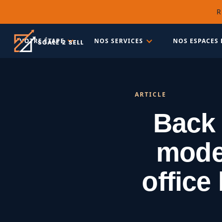
R
VOTRE ÉTAPE
NOS SERVICES
NOS ESPACES 
ARTICLE
Back 
mode
office