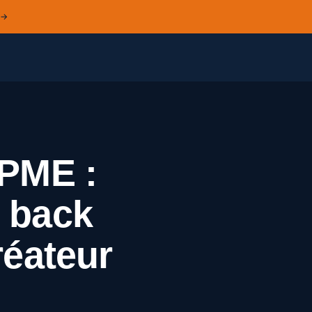
 →
 PME :
 back
réateur