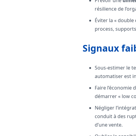
Prévoir une
dime
résilience de l’org
Éviter la « double
process, supports 
Signaux faib
Sous-estimer le te
automatiser est in
Faire l’économie d
démarrer « low cos
Négliger l’intégra
conduit à des rupt
d’une vente.