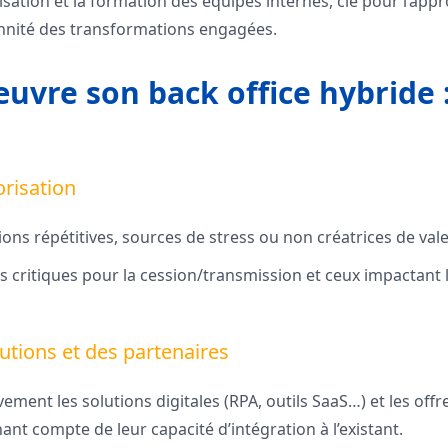
lisation et la formation des équipes internes, clé pour l’ap
nnité des transformations engagées.
uvre son back office hybride :
orisation
sions répétitives, sources de stress ou non créatrices de vale
 critiques pour la cession/transmission et ceux impactant la
lutions et des partenaires
ment les solutions digitales (RPA, outils SaaS…) et les offr
nant compte de leur capacité d’intégration à l’existant.