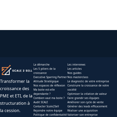
La démarche
Les interviews
Les 5 piliers de la
Les articles
croissance
Nos guides
Executive Sparring Partner
Nos masterclass
Transformer la
Altitude Stratégique
Le diagnostic de votre entreprise
Nos espaces de réflexion
Construire la croissance de votre
croissance des
Ma boite est-elle
société
dependante ?
Optimiser la création de valeur
PME et ETI, de la
Combien vaut ma boite ?
Faire grandir ses équipes
structuration à
Audit SCALE
Améliorer son cycle de vente
Contacter Scale2Sell
Générer des leads efficacement
la cession.
Rejoindre notre équipe
Réaliser une acquisition
Politique de confidentalité
Valoriser son entreprise