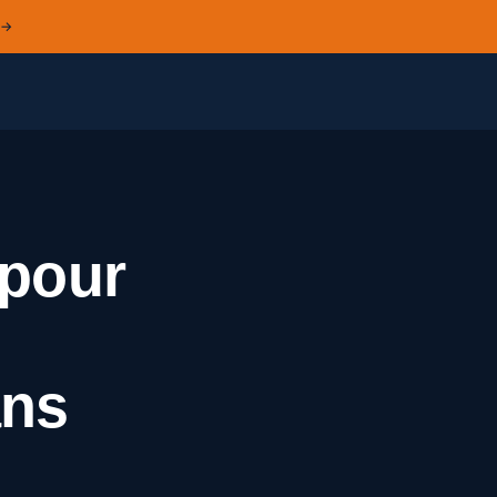
 →
 pour
ans