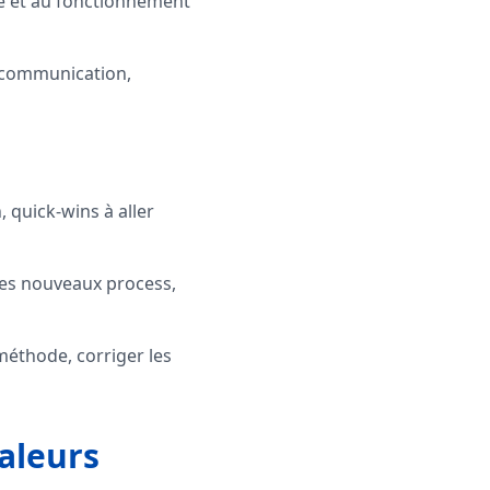
re et au fonctionnement
e communication,
, quick-wins à aller
 des nouveaux process,
 méthode, corriger les
valeurs