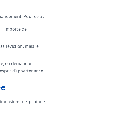
 changement. Pour cela :
:
il importe de
pas l’éviction, mais le
ité, en demandant
sprit d’appartenance.
ée
dimensions de pilotage,