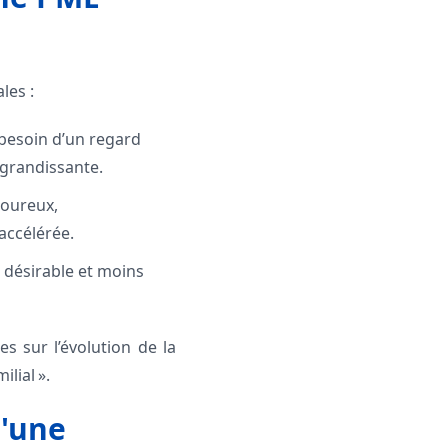
les :
, besoin d’un regard
 grandissante.
goureux,
accélérée.
s désirable et moins
s sur l’évolution de la
lial ».
d'une