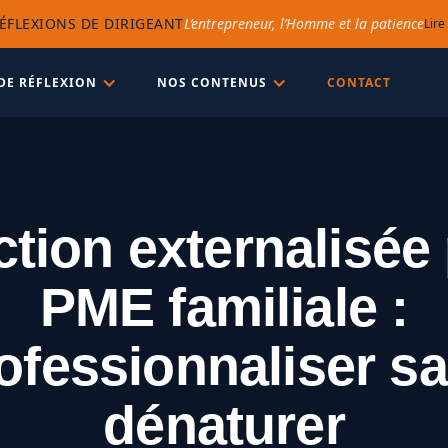
ÉFLEXIONS DE DIRIGEANT
L’entrepreneur, l’Homme et la patience
Lire
DE RÉFLEXION
NOS CONTENUS
CONTACT
ction externalisée
PME familiale :
ofessionnaliser s
dénaturer