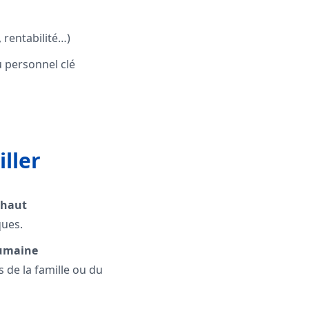
, rentabilité…)
u personnel clé
iller
 haut
ques.
humaine
 de la famille ou du