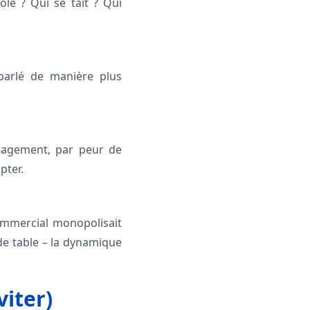
le ? Qui se tait ? Qui
 parlé de manière plus
ngagement, par peur de
pter.
mmercial monopolisait
de table – la dynamique
iter)