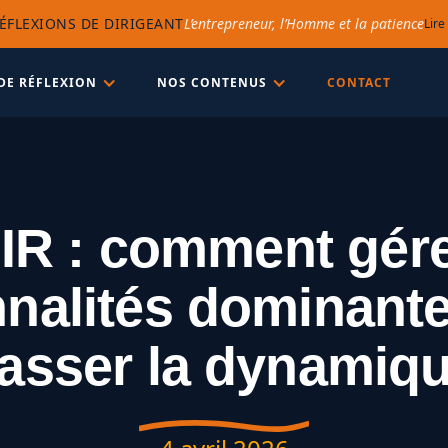
ÉFLEXIONS DE DIRIGEANT
L’entrepreneur, l’Homme et la patience
Lire
DE RÉFLEXION
NOS CONTENUS
CONTACT
R : comment gére
nalités dominant
asser la dynamiq