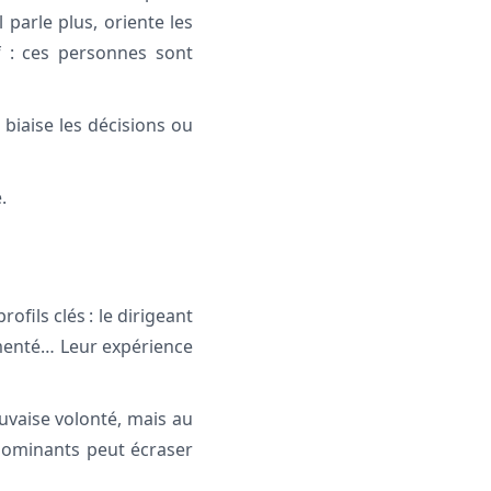
 parle plus, oriente les
f : ces personnes sont
biaise les décisions ou
.
fils clés : le dirigeant
imenté… Leur expérience
uvaise volonté, mais au
 dominants peut écraser