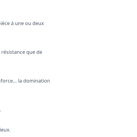
pièce à une ou deux
 résistance que de
renforce… la domination
.
ieux.