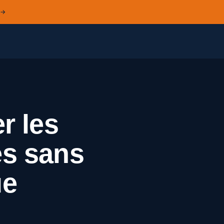
 →
r les
es sans
ue