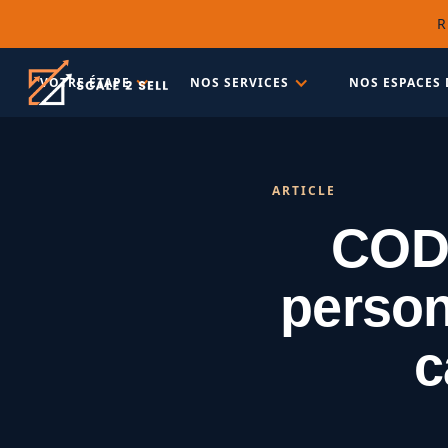
R
VOTRE ÉTAPE
NOS SERVICES
NOS ESPACES 
ARTICLE
CODI
person
c