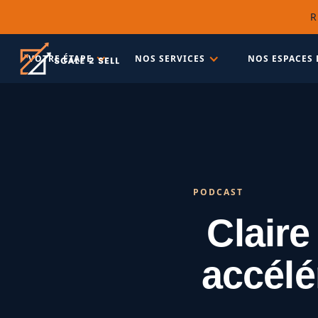
R
VOTRE ÉTAPE
NOS SERVICES
NOS ESPACES 
PODCAST
Clair
accélé