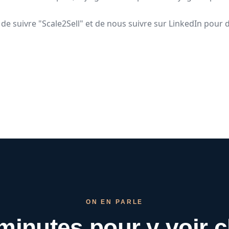
de suivre "Scale2Sell" et de nous suivre sur LinkedIn pour d
ON EN PARLE
minutes pour
y voir c