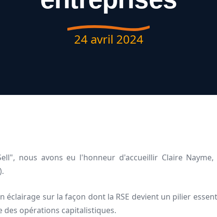
24 avril 2024
ell", nous avons eu l'honneur d'accueillir Claire Naym
).
 éclairage sur la façon dont la RSE devient un pilier essent
e des opérations capitalistiques.