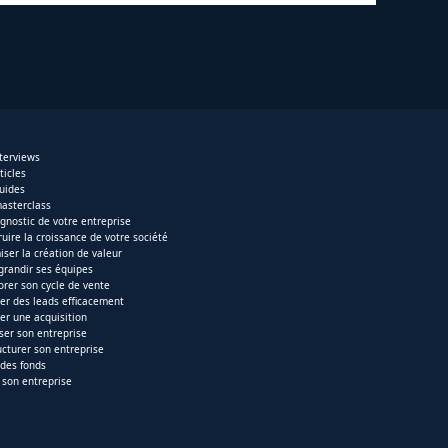
nterviews
ticles
uides
asterclass
agnostic de votre entreprise
ruire la croissance de votre société
iser la création de valeur
 grandir ses équipes
orer son cycle de vente
er des leads efficacement
ser une acquisition
iser son entreprise
ucturer son entreprise
 des fonds
 son entreprise