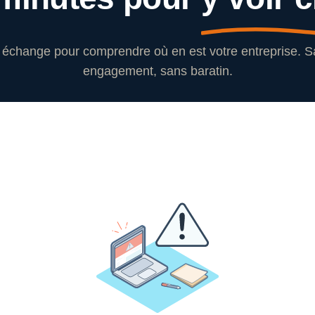
échange pour comprendre où en est votre entreprise. 
engagement, sans baratin.