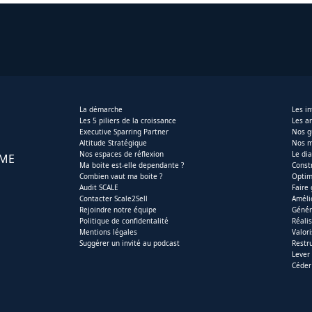
La démarche
Les i
Les 5 piliers de la croissance
Les ar
Executive Sparring Partner
Nos g
Altitude Stratégique
Nos m
Nos espaces de réflexion
Le di
PME
Ma boite est-elle dependante ?
Const
Combien vaut ma boite ?
Optim
Audit SCALE
Faire
Contacter Scale2Sell
Améli
Rejoindre notre équipe
Génér
Politique de confidentalité
Réali
Mentions légales
Valor
Suggérer un invité au podcast
Restr
Lever
Céder