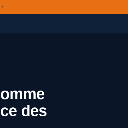
 →
 comme
nce des