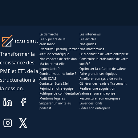
La démarche
Les interviews
Les 5 piliers de la
Les articles
croissance
Nos guides
Executive Sparring Partner
Nos masterclass
Transformer la
Altitude Stratégique
Le diagnostic de votre entreprise
Nos espaces de réflexion
Construire la croissance de votre
croissance des
Ma boite est-elle
société
dependante ?
Optimiser la création de valeur
PME et ETI, de la
Combien vaut ma boite ?
Faire grandir ses équipes
structuration à
Audit SCALE
Améliorer son cycle de vente
Contacter Scale2Sell
Générer des leads efficacement
la cession.
Rejoindre notre équipe
Réaliser une acquisition
Politique de confidentalité
Valoriser son entreprise
Mentions légales
Restructurer son entreprise
Suggérer un invité au
Lever des fonds
podcast
Céder son entreprise