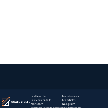
La démarche
Les interviews
Les 5 piliers de la
Les articles
croissance
Nos guides
Executive Sparring Partner
Nos masterclass