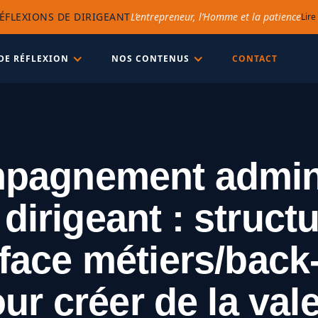
ÉFLEXIONS DE DIRIGEANT
L’entrepreneur, l’Homme et la patience
Lire
DE RÉFLEXION
NOS CONTENUS
CONTACT
agnement admini
dirigeant : struct
rface métiers/back
ur créer de la val