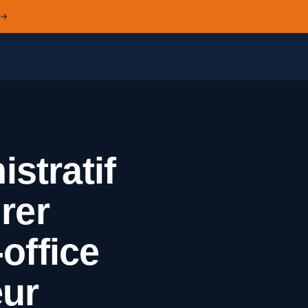
 →
stratif
urer
-office
eur