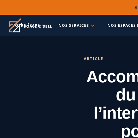
R
VOTRE ÉTAPE
NOS SERVICES
NOS ESPACES 
ARTICLE
Accomp
du 
l’inte
po