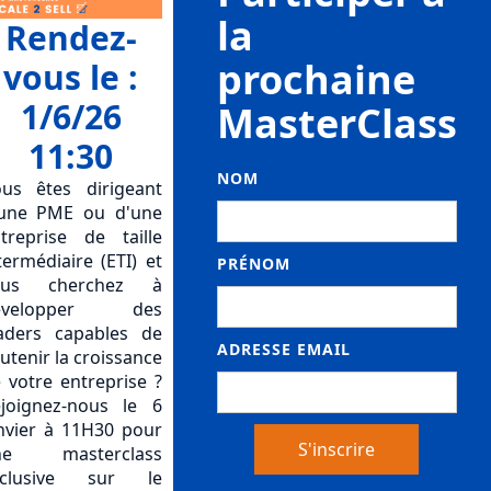
la
Rendez-
prochaine
vous le :
1/6/26
MasterClass
11:30
NOM
us êtes dirigeant
une PME ou d'une
treprise de taille
termédiaire (ETI) et
PRÉNOM
ous cherchez à
évelopper des
aders capables de
ADRESSE EMAIL
utenir la croissance
 votre entreprise ?
joignez-nous le 6
nvier à 11H30 pour
ne masterclass
xclusive sur le