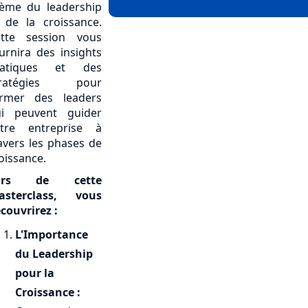
ème du leadership
 de la croissance.
tte session vous
urnira des insights
ratiques et des
tratégies pour
rmer des leaders
i peuvent guider
tre entreprise à
avers les phases de
oissance.
ors de cette
asterclass, vous
couvrirez :
L'Importance
du Leadership
pour la
Croissance :