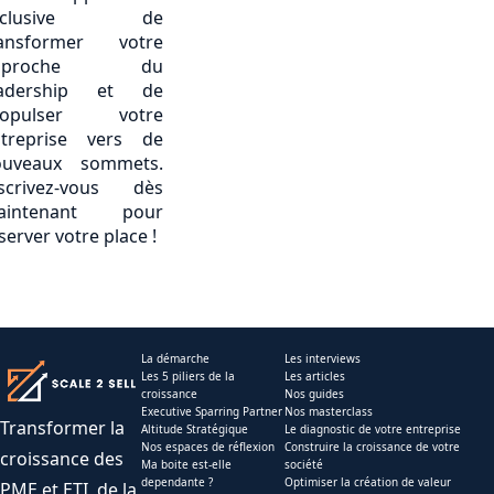
xclusive de
ransformer votre
pproche du
eadership et de
ropulser votre
treprise vers de
ouveaux sommets.
scrivez-vous dès
aintenant pour
server votre place !
La démarche
Les interviews
Les 5 piliers de la
Les articles
croissance
Nos guides
Executive Sparring Partner
Nos masterclass
Transformer la
Altitude Stratégique
Le diagnostic de votre entreprise
Nos espaces de réflexion
Construire la croissance de votre
croissance des
Ma boite est-elle
société
dependante ?
Optimiser la création de valeur
PME et ETI, de la