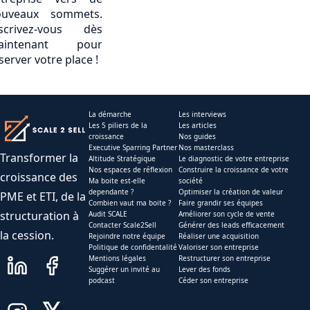
ouveaux sommets.
scrivez-vous dès
aintenant pour
server votre place !
La démarche
Les interviews
Les 5 piliers de la
Les articles
croissance
Nos guides
Executive Sparring Partner
Nos masterclass
Transformer la
Altitude Stratégique
Le diagnostic de votre entreprise
Nos espaces de réflexion
Construire la croissance de votre
croissance des
Ma boite est-elle
société
dependante ?
Optimiser la création de valeur
PME et ETI, de la
Combien vaut ma boite ?
Faire grandir ses équipes
structuration à
Audit SCALE
Améliorer son cycle de vente
Contacter Scale2Sell
Générer des leads efficacement
la cession.
Rejoindre notre équipe
Réaliser une acquisition
Politique de confidentalité
Valoriser son entreprise
Mentions légales
Restructurer son entreprise
Suggérer un invité au
Lever des fonds
podcast
Céder son entreprise