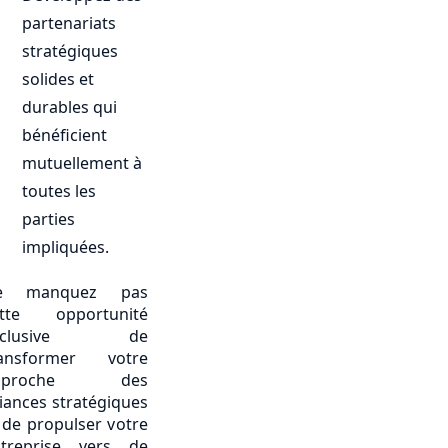
partenariats
stratégiques
solides et
durables qui
bénéficient
mutuellement à
toutes les
parties
impliquées.
e manquez pas
ette opportunité
xclusive de
ransformer votre
pproche des
liances stratégiques
 de propulser votre
treprise vers de