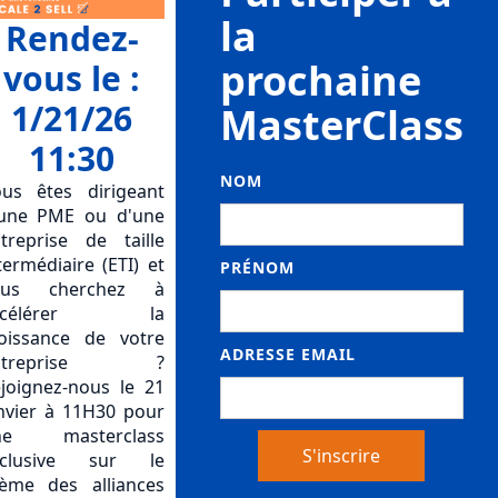
la
Rendez-
prochaine
vous le :
1/21/26
MasterClass
11:30
NOM
us êtes dirigeant
une PME ou d'une
treprise de taille
termédiaire (ETI) et
PRÉNOM
ous cherchez à
ccélérer la
oissance de votre
ADRESSE EMAIL
ntreprise ?
joignez-nous le 21
nvier à 11H30 pour
ne masterclass
xclusive sur le
ème des alliances