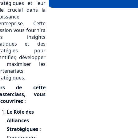
ratégiques et leur
le crucial dans la
oissance
entreprise. Cette
ssion vous fournira
es insights
ratiques et des
tratégies pour
entifier, développer
t maximiser les
rtenariats
ratégiques.
ors de cette
asterclass, vous
couvrirez :
Le Rôle des
Alliances
Stratégiques :
Comprendre