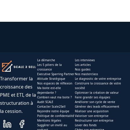
La démarche
Les interviews
Les 5 piliers de la
Les articles
croissance
Nos guides
Executive Sparring Partner
Nos masterclass
Transformer la
Altitude Stratégique
Le diagnostic de votre entreprise
Nos espaces de réflexion
Construire la croissance de votre
croissance des
Ma boite est-elle
société
dependante ?
Optimiser la création de valeur
PME et ETI, de la
Combien vaut ma boite ?
Faire grandir ses équipes
structuration à
Audit SCALE
Améliorer son cycle de vente
Contacter Scale2Sell
Générer des leads efficacement
la cession.
Rejoindre notre équipe
Réaliser une acquisition
Politique de confidentalité
Valoriser son entreprise
Mentions légales
Restructurer son entreprise
Suggérer un invité au
Lever des fonds
podcast
Céder son entreprise