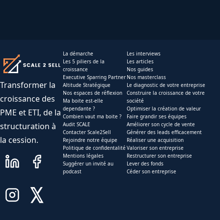
La démarche
Les interviews
Les 5 piliers de la
Les articles
croissance
Nos guides
Executive Sparring Partner
Nos masterclass
Transformer la
Altitude Stratégique
Le diagnostic de votre entreprise
Nos espaces de réflexion
Construire la croissance de votre
croissance des
Ma boite est-elle
société
dependante ?
Optimiser la création de valeur
PME et ETI, de la
Combien vaut ma boite ?
Faire grandir ses équipes
structuration à
Audit SCALE
Améliorer son cycle de vente
Contacter Scale2Sell
Générer des leads efficacement
la cession.
Rejoindre notre équipe
Réaliser une acquisition
Politique de confidentalité
Valoriser son entreprise
Mentions légales
Restructurer son entreprise
Suggérer un invité au
Lever des fonds
podcast
Céder son entreprise