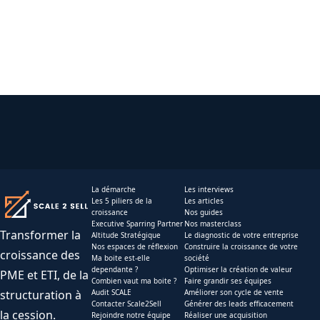
La démarche
Les interviews
Les 5 piliers de la
Les articles
croissance
Nos guides
Executive Sparring Partner
Nos masterclass
Transformer la
Altitude Stratégique
Le diagnostic de votre entreprise
Nos espaces de réflexion
Construire la croissance de votre
croissance des
Ma boite est-elle
société
dependante ?
Optimiser la création de valeur
PME et ETI, de la
Combien vaut ma boite ?
Faire grandir ses équipes
structuration à
Audit SCALE
Améliorer son cycle de vente
Contacter Scale2Sell
Générer des leads efficacement
la cession.
Rejoindre notre équipe
Réaliser une acquisition