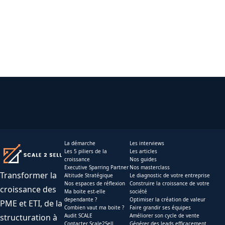
La démarche
Les interviews
Les 5 piliers de la
Les articles
croissance
Nos guides
Executive Sparring Partner
Nos masterclass
Transformer la
Altitude Stratégique
Le diagnostic de votre entreprise
Nos espaces de réflexion
Construire la croissance de votre
croissance des
Ma boite est-elle
société
dependante ?
Optimiser la création de valeur
PME et ETI, de la
Combien vaut ma boite ?
Faire grandir ses équipes
structuration à
Audit SCALE
Améliorer son cycle de vente
Contacter Scale2Sell
Générer des leads efficacement