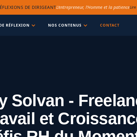
ÉFLEXIONS DE DIRIGEANT
L’entrepreneur, l’Homme et la patience
Lire
DE RÉFLEXION
NOS CONTENUS
CONTACT
y Solvan - Freelan
ravail et Croissanc
éfis RH du Moment