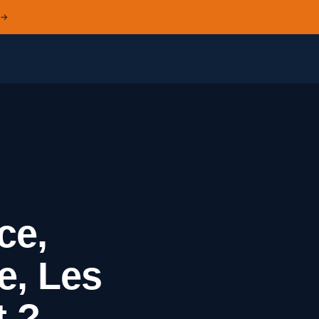
 →
ce,
e, Les
 ?