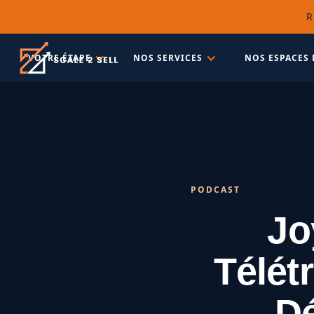
R
VOTRE ÉTAPE
NOS SERVICES
NOS ESPACES 
PODCAST
Jo
Télét
D