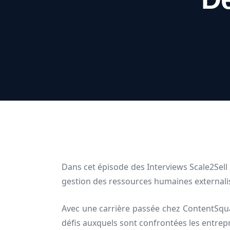
Dans cet épisode des Interviews Scale2Sell ,
gestion des ressources humaines externali
Avec une carrière passée chez ContentSqua
défis auxquels sont confrontées les entrepr