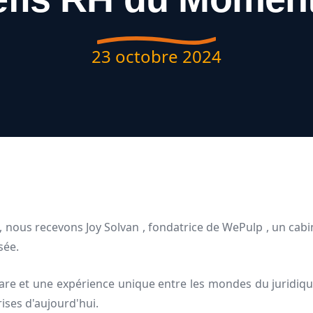
23 octobre 2024
 nous recevons Joy Solvan , fondatrice de WePulp , un cabine
sée.
re et une expérience unique entre les mondes du juridique
ises d'aujourd'hui.